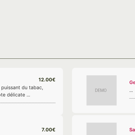
12.00€
Ge
 puissant du tabac,
...
e délicate ...
7.00€
S