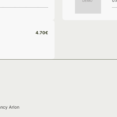
0%
4.70€
ancy Arlon