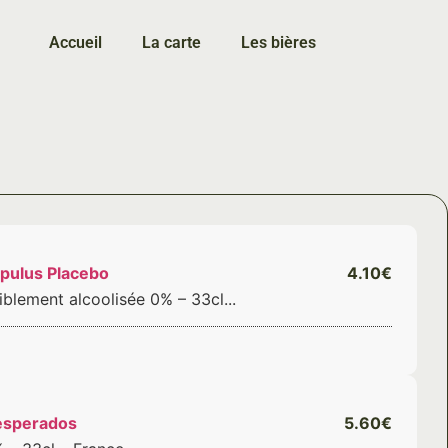
Accueil
La carte
Les bières
pulus Placebo
4.10€
iblement alcoolisée 0% – 33cl...
esperados
5.60€