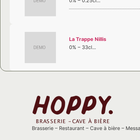
0% – 0.25cl...
La Trappe Nillis
0% – 33cl...
Brasserie – Restaurant – Cave à bière – Mess